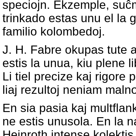
speciojn. Ekzemple, suĉ
trinkado estas unu el la g
familio kolombedoj.
J. H. Fabre okupas tute a
estis la unua, kiu plene l
Li tiel precize kaj rigore 
liaj rezultoj neniam maln
En sia pasia kaj multfla
ne estis unusola. En la 
Heinroth intense kolektis 