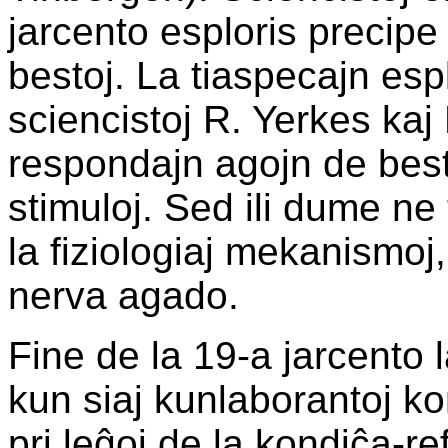
jarcento esploris precipe
bestoj. La tiaspecajn es
sciencistoj R. Yerkes kaj E
respondajn agojn de besto
stimuloj. Sed ili dume ne 
la fiziologiaj mekanismoj
nerva agado.
Fine de la 19-a jarcento l
kun siaj kunlaborantoj k
pri leĝoj de la kondiĉa-re