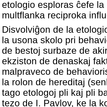
etologio esploras ĉefe la
multflanka reciproka infl
Disvolviĝon de la etologi
la usona skolo pri behavi
de bestoj surbaze de akiri
ekziston de denaskaj fakt
malpraveco de behavioris
la rolon de hereditaj (sen
tago etologoj pli kaj pli
tezo de I. Pavlov, ke la 