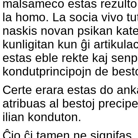
malsameco estas rezulto 
la homo. La socia vivo tu
naskis novan psikan kateg
kunligitan kun ĝi artikula
estas eble rekte kaj senp
kondutprincipojn de besto
Certe erara estas do anka
atribuas al bestoj precip
ilian konduton.
Ĉio ĉi tamen ne signifas,