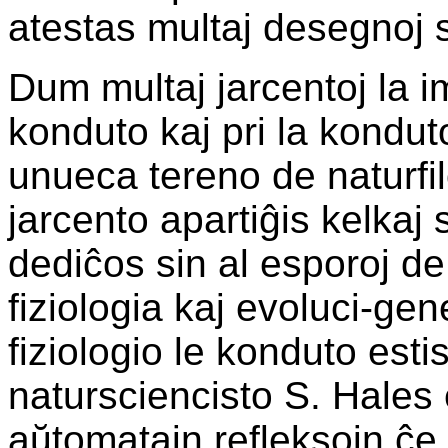
atestas multaj desegnoj su
Dum multaj jarcentoj la i
konduto kaj pri la kondut
unueca tereno de naturfil
jarcento apartiĝis kelkaj
dediĉos sin al esporoj de
fiziologia kaj evoluci-gen
fiziologio le konduto esti
natursciencisto S. Hales
aŭtomatajn refleksojn ĉe