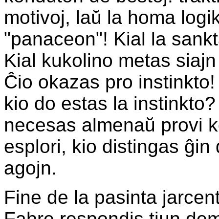
motivoj, laŭ la homa logik
"panaceon"! Kial la sank
Kial kukolino metas siaj
Ĉio okazas pro instinkto
kio do estas la instinkto
necesas almenaŭ provi kon
esplori, kio distingas ĝin
agojn.
Fine de la pasinta jarcen
Fabre respondis tiun dem