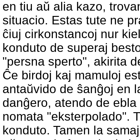
en tiu aŭ alia kazo, trova
situacio. Estas tute ne p
ĉiuj cirkonstancoj nur kie
konduto de superaj besto
"persna sperto", akirita d
Ĉe birdoj kaj mamuloj est
antaŭvido de ŝanĝoj en l
danĝero, atendo de ebla e
nomata "eksterpolado". Ti
konduto. Tamen la samaj 