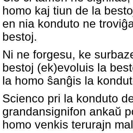
homo kaj tiun de la best
en nia konduto ne troviĝ
bestoj.
Ni ne forgesu, ke surbaze
bestoj (ek)evoluis la bes
la homo ŝanĝis la kondut
Scienco pri la konduto d
grandansignifon ankaŭ po
homo venkis terurajn mals