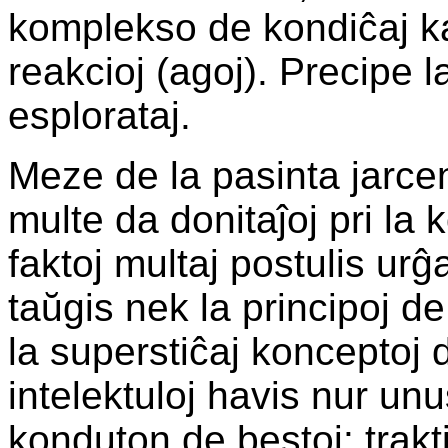
komplekso de kondiĉaj ka
reakcioj (agoj). Precipe l
esplorataj.
Meze de la pasinta jarcen
multe da donitaĵoj pri la k
faktoj multaj postulis ur
taŭgis nek la principoj d
la superstiĉaj konceptoj 
intelektuloj havis nur u
konduton de bestoj: trak