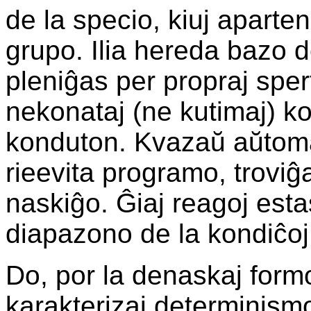
de la specio, kiuj apart
grupo. Ilia hereda bazo d
pleniĝas per propraj sper
nekonataj (ne kutimaj) k
konduton. Kvazaŭ aŭtomat
rieevita programo, troviĝ
naskiĝo. Ĝiaj reagoj estas
diapazono de la kondiĉoj,
Do, por la denaskaj form
karakterizaj determinis