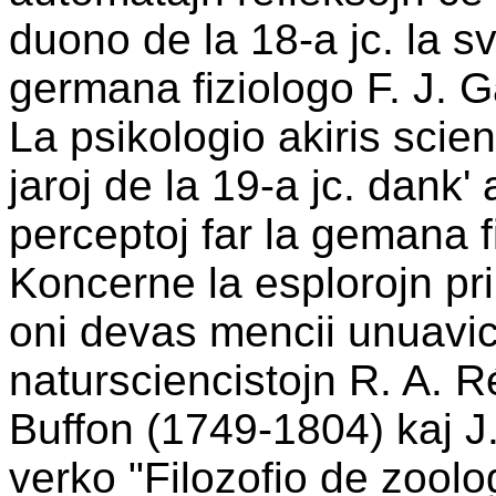
duono de la 18-a jc. la sv
germana fiziologo F. J. G
La psikologio akiris scie
jaroj de la 19-a jc. dank' 
perceptoj far la gemana f
Koncerne la esplorojn pr
oni devas mencii unuavic
natursciencistojn R. A. 
Buffon (1749-1804) kaj J
verko "Filozofio de zool