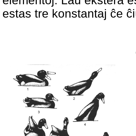
elementoj. Laŭ ekstera e
estas tre konstantaj ĉe ĉi