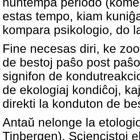
nuntempa periodo (komenc
estas tempo, kiam kuniĝas
kompara psikologio, do l
Fine necesas diri, ke zoo
de bestoj paŝo post paŝo 
signifon de kondutreakci
de ekologiaj kondiĉoj, kaj 
direkti la konduton de bes
Antaŭ nelonge la etologio
Tinbergen). Sciencistoj e