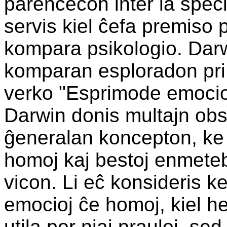
parencecon inter la speci
servis kiel ĉefa premiso 
kompara psikologio. Dar
komparan esploradon pri 
verko "Esprimode emocioj
Darwin donis multajn obs
ĝeneralan koncepton, ke 
homoj kaj bestoj enmete
vicon. Li eĉ konsideris k
emocioj ĉe homoj, kiel he
utila por niaj prauloj, se