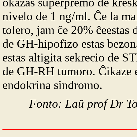
okazas superpremo de kres
nivelo de 1 ng/ml. Ĉe la ma
tolero, jam ĉe 20% ĉeestas
de GH-hipofizo estas bezon
estas altigita sekrecio de S
de GH-RH tumoro. Ĉikaze e
endokrina sindromo.
Fonto: Laŭ prof Dr T