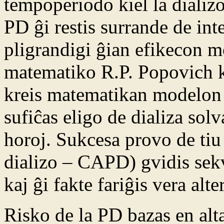
tempoperiodo kiel la dializ
PD ĝi restis surrande de int
pligrandigi ĝian efikecon mo
matematiko R.P. Popovich k
kreis matematikan modelon d
sufiĉas eligo de dializa sol
horoj. Sukcesa provo de tiu
dializo – CAPD) gvidis sek
kaj ĝi fakte fariĝis vera alt
Risko de la PD bazas en alta