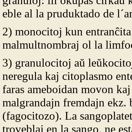
granuloj: ili okupas ĉirkaŭ 
eble al la pruduktado de l´a
2) monocitoj kun entranĉita 
malmultnombraj ol la limfoc
3) granulocitoj aŭ leŭkocit
neregula kaj citoplasmo ent
faras ameboidan movon kaj 
malgrandajn fremdajn ekz. 
(fagocitozo). La sangoplate
troveblaj en la sango, ne es