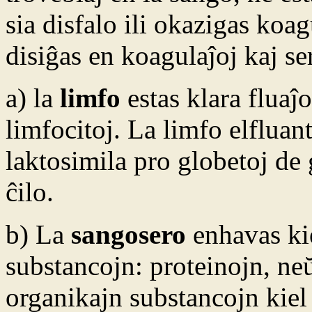
sia disfalo ili okazigas koa
disiĝas en koagulaĵoj kaj se
a) la
limfo
estas klara fluaĵ
limfocitoj. La limfo elfluant
laktosimila pro globetoj de 
ĉilo.
b) La
sangosero
enhavas kie
substancojn: proteinojn, neŭ
organikajn substancojn kiel