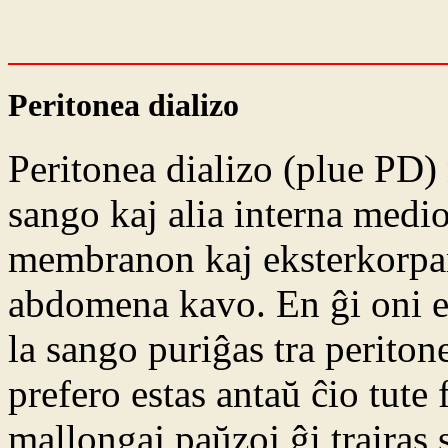
Peritonea dializo
Peritonea dializo (plue PD)
sango kaj alia interna medio
membranon kaj eksterkorpan
abdomena kavo. En ĝi oni en
la sango puriĝas tra perito
prefero estas antaŭ ĉio tute 
mallongaj paŭzoj ĝi trairas 