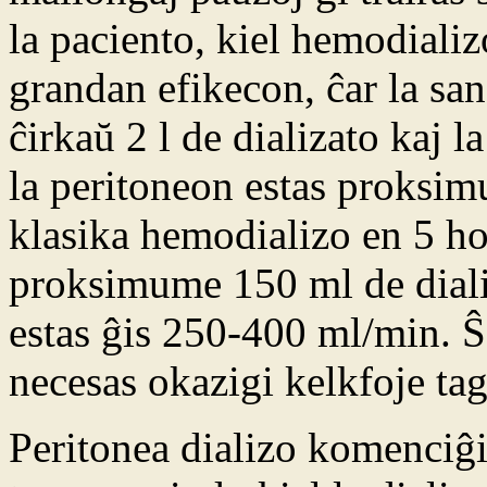
la paciento, kiel hemodiali
grandan efikecon, ĉar la sa
ĉirkaŭ 2 l de dializato kaj l
la peritoneon estas proksi
klasika hemodializo en 5 hor
proksimume 150 ml de dializ
estas ĝis 250-400 ml/min. Ŝ
necesas okazigi kelkfoje tag
Peritonea dializo komenciĝ