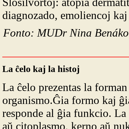
Ŝlosilvortoj: atopia dermati
diagnozado, emoliencoj kaj
Fonto: MUDr Nina Benáková
La ĉelo kaj la histoj
La ĉelo prezentas la forman
organismo.Ĝia formo kaj ĝia
responde al ĝia funkcio. La 
aŭ citoplasmo, kerno aŭ nuk