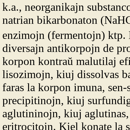
k.a., neorganikajn substanc
natrian bikarbonaton (Na
enzimojn (fermentojn) ktp.
diversajn antikorpojn de pro
korpon kontraŭ malutilaj ef
lisozimojn, kiuj dissolvas b
faras la korpon imuna, sen
precipitinojn, kiuj surfund
aglutininojn, kiuj aglutinas
eritrocitojn. Kiel konate la