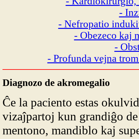
- Kardiokirurgio
- In
- Nefropatio induki
- Obezeco kaj 
- Obs
- Profunda vejna trom
Diagnozo de akromegalio
Ĉe la paciento estas okulvi
vizaĵpartoj kun grandiĝo de 
mentono, mandiblo kaj super