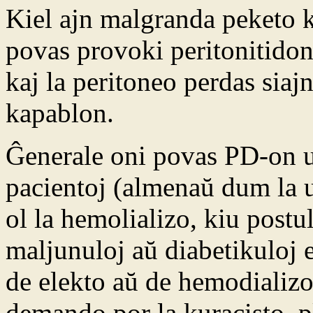
Kiel ajn malgranda peketo k
povas provoki peritonitidon
kaj la peritoneo perdas siajn
kapablon.
Ĝenerale oni povas PD-on u
pacientoj (almenaŭ dum la u
ol la hemolializo, kiu postu
maljunuloj aŭ diabetikuloj
de elekto aŭ de hemodializo
demando por la kuracisto, pl