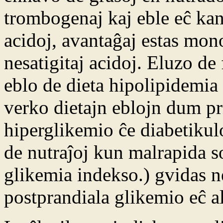
trombogenaj kaj eble eĉ kanc
acidoj, avantaĝaj estas mono
nesatigitaj acidoj. Eluzo de 
eblo de dieta hipolipidemia
verko dietajn eblojn dum pr
hiperglikemio ĉe diabetikul
de nutraĵoj kun malrapida s
glikemia indekso.) gvidas n
postprandiala glikemio eĉ al