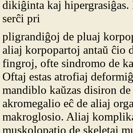
dikiĝinta kaj hipergrasiĝas
serĉi pri
pligrandiĝoj de pluaj korpo
aliaj korpopartoj antaŭ ĉio 
fingroj, ofte sindromo de ka
Oftaj estas atrofiaj deformi
mandiblo kaŭzas disiron de
akromegalio eĉ de aliaj org
makroglosio. Aliaj komplika
muskolopatio de skeletaj mu