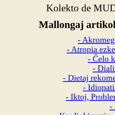
Kolekto de MUD
Mallongaj artikol
- Akromega
- Atropia ezk
- Ĉelo k
- Dial
- Dietaj rekom
- Idiopat
- Iktoj, Probl
-