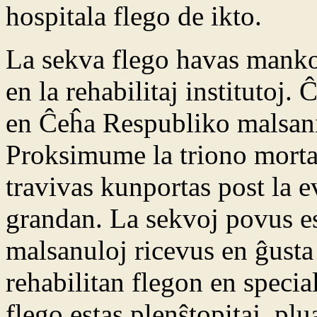
hospitala flego de ikto.
La sekva flego havas mankoj
en la rehabilitaj institutoj.
en Ĉeĥa Respubliko malsani
Proksimume la triono mortas.
travivas kunportas post la e
grandan. La sekvoj povus est
malsanuloj ricevus en ĝusta
rehabilitan flegon en special
flego estas plenŝtopitaj, pl