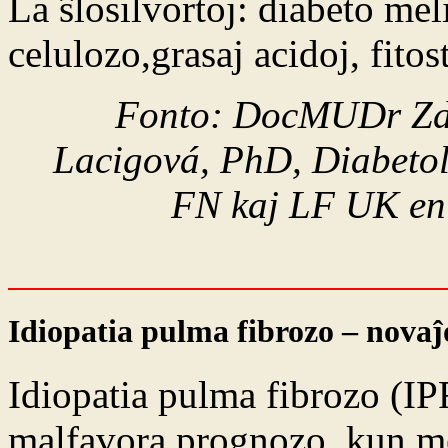
La ŝlosilvortoj: diabeto me
celulozo,grasaj acidoj, fito
Fonto: DocMUDr Zd
Lacigová, PhD, Diabetolo
FN kaj LF UK en 
Idiopatia pulma fibrozo – nova
Idiopatia pulma fibrozo (IP
malfavora prognozo, kun me