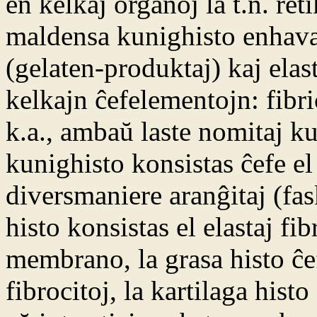
en kelkaj organoj la t.n. re
maldensa kunighisto enhav
(gelaten-produktaj) kaj elast
kelkajn ĉefelementojn: fibric
k.a., ambaŭ laste nomitaj k
kunighisto konsistas ĉefe el
diversmaniere aranĝitaj (fa
histo konsistas el elastaj fi
membrano, la grasa histo ĉef
fibrocitoj, la kartilaga histo