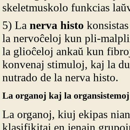
skeletmuskolo funkcias laŭv
5) La
nerva histo
konsistas
la nervoĉeloj kun pli-malpli l
la glioĉeloj ankaŭ kun fibro
konvenaj stimuloj, kaj la d
nutrado de la nerva histo.
La organoj kaj la organsistemoj
La organoj, kiuj ekipas nian
klasifikitaj en jenajn grupoj