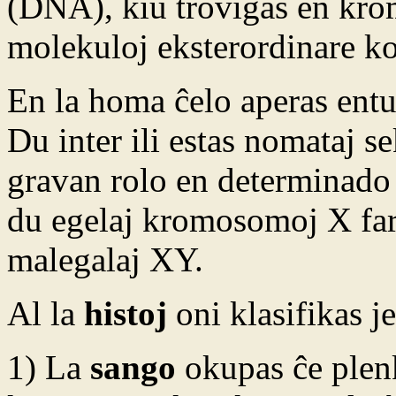
(DNA), kiu troviĝas en kro
molekuloj eksterordinare k
En la homa ĉelo aperas ent
Du inter ili estas nomataj s
gravan rolo en determinado 
du egelaj kromosomoj X fara
malegalaj XY.
Al la
histoj
oni klasifikas j
1) La
sango
okupas ĉe plen