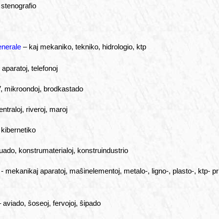
stenografio
enerale
– kaj mekaniko, tekniko, hidrologio, ktp
, aparatoj, telefonoj
V, mikroondoj, brodkastado
traloj, riveroj, maroj
kibernetiko
do, konstrumaterialoj, konstruindustrio
- mekanikaj aparatoj, maŝinelementoj, metalo-, ligno-, plasto-, ktp- p
 aviado, ŝoseoj, fervojoj, ŝipado