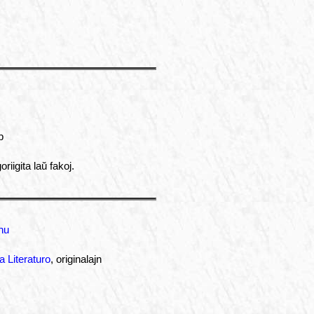
p
riigita laŭ fakoj.
hu
a Literaturo
, originalajn