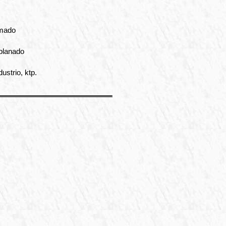
umado
 planado
ustrio, ktp.