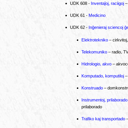
UDK 608 -
Inventaĵoj, raciigoj
– 
UDK 61 -
Medicino
UDK 62 -
Inĝenieraj sciencoj ĝ
Elektrotekniko
– cirkvitoj
Telekomuniko
– radio, T
Hidrologio, akvo
– akvocen
Komputado, komputiloj
– 
Konstruado
– domkonstrua
Instrumentoj, prilaborado
prilaborado
Trafiko kaj transportado
–