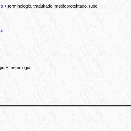
co
+ terminologio, tradukado, medioprotektado, rubo
ko
io + meteologio