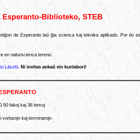
a
Esperanto-Biblioteko, STEB
tiĝon de Esperanto laŭ ĝia scienca kaj teknika aplikado. Por tio est
e en naturscienca tereno.
si László
.
Ni invitas ankaŭ vin kunlabori!
 ESPERANTO
laŭ 50 fakoj kaj 36 temoj
ri vortarojn kaj terminarojn