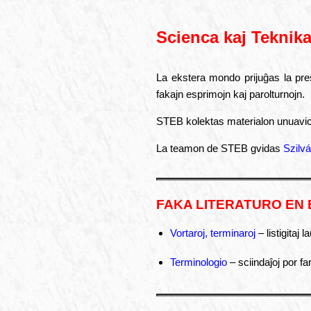
Scienca kaj Teknik
La ekstera mondo prijuĝas la pres
fakajn esprimojn kaj parolturnojn.
STEB kolektas materialon unua­vic
La teamon de STEB gvidas
Szilvá
FAKA LITERATURO EN
Vortaroj, terminaroj
– listigitaj 
Terminologio
– sciindaĵoj por fa