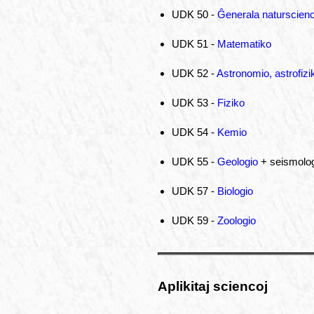
UDK 50 -
Ĝenerala naturscien
UDK 51 -
Matematiko
UDK 52 -
Astronomio, astrofizi
UDK 53 -
Fiziko
UDK 54 -
Kemio
UDK 55 -
Geologio
+ seismolog
UDK 57 -
Biologio
UDK 59 -
Zoologio
Aplikitaj sciencoj