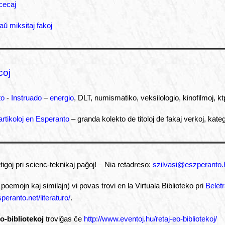
cecaj
aŭ miksitaj fakoj
coj
to
-
Instruado
–
energio
, DLT, numismatiko, veksilologio, kinofilmoj, kt
/ artikoloj en Esperanto
– granda kolekto de titoloj de fakaj verkoj, katego
igoj pri scienc-teknikaj paĝoj! – Nia retadreso:
szilvasi@eszperanto.
poemojn kaj similajn) vi povas trovi en la Virtuala Biblioteko pri
Beletr
speranto.net/literaturo/
.
o-bibliotekoj
troviĝas ĉe
http://www.eventoj.hu/retaj-eo-bibliotekoj/