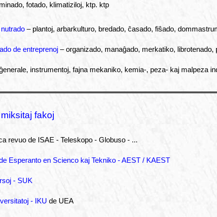
minado, fotado, klimatiziloj, ktp. ktp
, nutrado
– plantoj, arbarkulturo, bredado, ĉasado, fiŝado, dommastr
ado de entreprenoj
– organizado, manaĝado, merkatiko, librotenado,
ĝenerale, instrumentoj, fajna mekaniko, kemia-, peza- kaj malpeza ind
 miksitaj fakoj
nca revuo de ISAE - Teleskopo - Globuso - ...
o de Esperanto en Scienco kaj Tekniko - AEST / KAEST
rsoj - SUK
versitatoj - IKU
de UEA