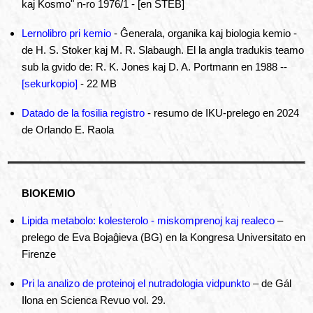
kaj Kosmo" n-ro 1976/1 - [en STEB]
Lernolibro pri kemio
- Ĝenerala, organika kaj biologia kemio -
de H. S. Stoker kaj M. R. Slabaugh. El la angla tradukis teamo
sub la gvido de: R. K. Jones kaj D. A. Portmann en 1988 --
[sekurkopio]
- 22 MB
Datado de la fosilia registro
- resumo de IKU-prelego en 2024
de Orlando E. Raola
BIOKEMIO
Lipida metabolo: kolesterolo - miskomprenoj kaj realeco
–
prelego de Eva Bojaĝieva (BG) en la Kongresa Universitato en
Firenze
Pri la analizo de proteinoj el nutradologia vidpunkto
– de Gál
Ilona en Scienca Revuo vol. 29.