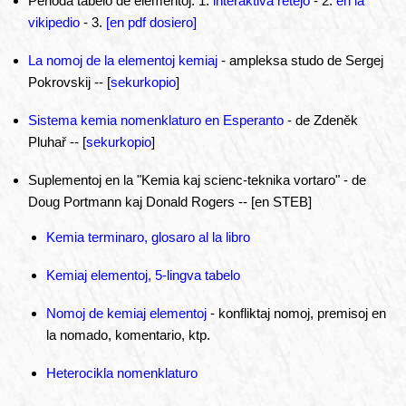
Perioda tabelo de elementoj: 1.
interaktiva retejo
- 2.
en la
vikipedio
- 3.
[en pdf dosiero]
La nomoj de la elementoj kemiaj
- ampleksa studo de Sergej
Pokrovskij -- [
sekurkopio
]
Sistema kemia nomenklaturo en Esperanto
- de Zdeněk
Pluhař -- [
sekurkopio
]
Suplementoj en la "Kemia kaj scienc-teknika vortaro" - de
Doug Portmann kaj Donald Rogers -- [en STEB]
Kemia terminaro, glosaro al la libro
Kemiaj elementoj, 5-lingva tabelo
Nomoj de kemiaj elementoj
- konfliktaj nomoj, premisoj en
la nomado, komentario, ktp.
Heterocikla nomenklaturo