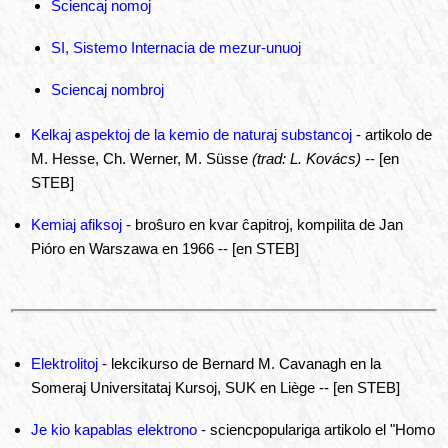
Sciencaj nomoj
SI, Sistemo Internacia de mezur-unuoj
Sciencaj nombroj
Kelkaj aspektoj de la kemio de naturaj substancoj
- artikolo de
M. Hesse, Ch. Werner, M. Süsse
(trad: L. Kovács)
-- [en
STEB]
Kemiaj afiksoj
- broŝuro en kvar ĉapitroj, kompilita de Jan
Pióro en Warszawa en 1966 -- [en STEB]
Elektrolitoj
- lekcikurso de Bernard M. Cavanagh en la
Someraj Universitataj Kursoj, SUK en Liège -- [en STEB]
Je kio kapablas elektrono
- sciencpopulariga artikolo el "Homo